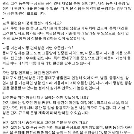
관심 고객 등록이나 상담은 공식 안내 채널을 통해 진행되며, 사전 등록 시 분양 일
정이나 관련 안내를 받아볼 수 있습니다. 방문 상담은 예약제로 운영되는 경우가 많
아 사전 확인이 필요합니다.
교육 환경은 어떻게 형성되어 있나요?
단지 주변에는 초·중·고 교육시설이 형성된 생활권이 위치해 있으며, 통학 여건을
고려한 입지로 평가됩니다. 학군은 배정 기준에 따라 달라질 수 있으므로, 실제 입
주 전 교육청 배정 정보를 확인하는 것이 필요합니다.
교통 여건과 이동 편의성은 어떤 수준인가요?
동대구 일대는 철도·도로 교통망이 집중된 지역으로, 대중교통과 자가용 이동 모두
에서 접근성이 우수한 편입니다. 특히 동대구역을 중심으로 광역 이동이 가능해 출
퇴근이나 타지역 이동에 유리한 환경을 갖추고 있습니다.
주변 생활 인프라는 어떤 편인가요?
동대구 이편한세상은 기존 동대구 생활권과 인접해 있어 마트, 병원, 금융시설, 상
업시설 등 기본적인 생활 인프라 이용이 비교적 수월한 편입니다. 이미 형성된 생활
권을 활용할 수 있다는 점에서 실거주 만족도가 높은 편입니다.
입주민을 위한 커뮤니티 시설에는 어떤 것들이 있나요?
단지 내에는 입주민 전용 커뮤니티 공간이 마련될 예정이며, 피트니스 시설, 휴식
공간, 주민 커뮤니티 공간 등 일상 활용도가 높은 시설 위주로 구성됩니다. 시설 구
성은 단지 규모와 운영 계획에 따라 달라질 수 있습니다.
단지 설계에서 중점적으로 고려된 부분은 무엇인가요?
단지 설계는 일조·통풍·동간 거리 확보를 중심으로 계획되었으며, 보행 동선과 차량
동선을 분리해 안전성과 쾌적성을 높이는 데 중점을 두었습니다. 또한 세대 내부는