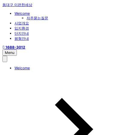
동대구 이편한세상
Welcome
자주묻는질문
사업개요
입지환경
단지안내
평형안내
1688-3012
Menu
Welcome