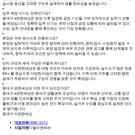
실사용 동선을 고려한 구조로 설계되어 생활 편의성을 높였습니다.
입주 예정 시기는 언제인가요?
동대구 e편한세상은 분양 이후 일정한 공정 기간을 거쳐 순차적으로 입주가 진행
될 예정입니다. 정확한 입주 시기는 계약 시점과 공정 상황에 따라 달라질 수 있으
므로, 입주 안내문을 통해 확인하는 것이 가장 정확합니다.
분양은 어떤 방식으로 진행되나요?
분양은 일반적인 아파트 분양 절차에 따라 진행되며, 청약 접수 → 당첨자 발표 →
계약 순으로 이루어집니다. 분양 일정과 세부 조건은 관련 공고를 통해 단계별로 안
내되며, 청약 자격과 조건은 당시 정책에 따라 달라질 수 있습니다.
단지 규모와 세대 구성은 어떻게 되나요?
동대구 이편한세상은 중·대형 규모의 아파트 단지로 구성되며, 실수요가 많은 전용
84㎡를 중심으로 다양한 타입이 함께 구성됩니다. 가족 단위 거주를 고려한 평면
설계가 적용되어 세대 구성의 균형을 맞춘 것이 특징입니다.
동대구 편한세상은 어떤 주거 단지인가요?
동대구 e편한세상은 동대구 생활권에 조성되는 브랜드 아파트 단지로, 교통 접근
성과 생활 인프라를 함께 고려한 주거 단지입니다. 대구 핵심 교통 거점과 인접해
출퇴근과 이동 편의성이 높은 것이 특징이며, 실거주 수요를 중심으로 설계된 단지
로 평가됩니다.
동대구 이편한세상
대표전화
1688-3012
사업자명
디엘이앤씨㈜