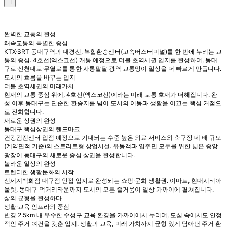
완벽한 교통의 완성
쾌속교통의 특별한 중심
KTX·SRT 동대구역과 대경선, 복합환승센터(고속버스터미널)를 한 번에 누리는 교
통의 중심. 4호선(엑스코선) 개통 예정으로 더블 초역세권 입지를 완성하며, 동대
구로·신천대로·무열로를 통한 사통팔달 광역 교통망이 일상을 더 빠르게 만듭니다.
도시의 흐름을 바꾸는 입지
더블 초역세권의 미래가치
현재의 교통 중심 위에, 4호선(엑스코선)이라는 미래 교통 호재가 더해집니다. 완
성 이후 동대구는 단순한 환승지를 넘어 도시의 이동과 생활을 이끄는 핵심 거점으
로 진화합니다.
새로운 상권의 완성
동대구 핵심상권의 랜드마크
건강검진센터 입점 예정으로 기대되는 수준 높은 의료 서비스와 축구장 네 배 규모
(계약면적 기준)의 스트리트형 상업시설. 유동객과 입주민 모두를 위한 넓은 중앙
광장이 동대구의 새로운 중심 상권을 완성합니다.
놀라운 일상의 완성
트렌디한 생활문화의 시작
신세계백화점 대구점 인접 입지로 완성되는 쇼핑·문화 생활권. 이마트, 현대시티아
울렛, 동대구 먹거리타운까지 도시의 모든 즐거움이 일상 가까이에 펼쳐집니다.
삶의 균형을 완성하다
생활·교육 인프라의 중심
반경 2.5km 내 우수한 수성구 교육 환경을 가까이에서 누리며, 도심 속에서도 안정
적인 주거 여건을 갖춘 입지. 생활과 교육, 미래 가치까지 균형 있게 담아낸 주거 환