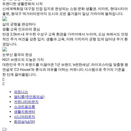
트렌디한 생활문화의 시작
신세계백화점 대구점 인접 입지로 완성되는 쇼핑·문화 생활권. 이마트, 현대시티아
울렛, 동대구 먹거리타운까지 도시의 모든 즐거움이 일상 가까이에 펼쳐집니다.
삶의 균형을 완성하다
생활·교육 인프라의 중심
반경 2.5km 내 우수한 수성구 교육 환경을 가까이에서 누리며, 도심 속에서도 안정
적인 주거 여건을 갖춘 입지. 생활과 교육, 미래 가치까지 균형 있게 담아낸 주거 환
경입니다.
눈부신 품격의 완성
NO.1 브랜드의 드높은 가치
대한민국 주거 트렌드를 이끌어온 1군 브랜드 ‘e편한세상’. 라이프스타일 맞춤형 평
면설계 ‘C2 House’와 휴식과 여유를 더하는 커뮤니티 시스템으로 주거의 기준을
한 단계 끌어올립니다.
피트니스
멀티룸(주민회의실)
커뮤니티라운지
스크린골프룸
생활지원센터
시니어라운지
화장실(남/여)