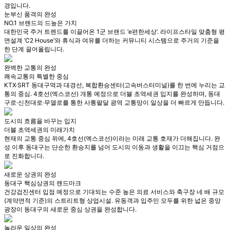
경입니다.
눈부신 품격의 완성
NO.1 브랜드의 드높은 가치
대한민국 주거 트렌드를 이끌어온 1군 브랜드 ‘e편한세상’. 라이프스타일 맞춤형 평
면설계 ‘C2 House’와 휴식과 여유를 더하는 커뮤니티 시스템으로 주거의 기준을
한 단계 끌어올립니다.
완벽한 교통의 완성
쾌속교통의 특별한 중심
KTX·SRT 동대구역과 대경선, 복합환승센터(고속버스터미널)를 한 번에 누리는 교
통의 중심. 4호선(엑스코선) 개통 예정으로 더블 초역세권 입지를 완성하며, 동대
구로·신천대로·무열로를 통한 사통팔달 광역 교통망이 일상을 더 빠르게 만듭니다.
도시의 흐름을 바꾸는 입지
더블 초역세권의 미래가치
현재의 교통 중심 위에, 4호선(엑스코선)이라는 미래 교통 호재가 더해집니다. 완
성 이후 동대구는 단순한 환승지를 넘어 도시의 이동과 생활을 이끄는 핵심 거점으
로 진화합니다.
새로운 상권의 완성
동대구 핵심상권의 랜드마크
건강검진센터 입점 예정으로 기대되는 수준 높은 의료 서비스와 축구장 네 배 규모
(계약면적 기준)의 스트리트형 상업시설. 유동객과 입주민 모두를 위한 넓은 중앙
광장이 동대구의 새로운 중심 상권을 완성합니다.
놀라운 일상의 완성